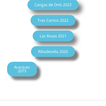
Cangas de Onís 2023
Tres Cantos 2022
Las Rozas 2021
Ribadesella 2020
Aranjuez
2019